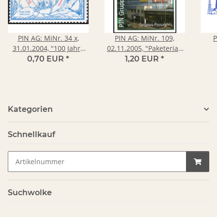
PIN AG: MiNr. 34 x,
PIN AG: MiNr. 109,
P
31.01.2004, "100 Jahre
02.11.2005, "Paketeria -
Zucker-Museum, Berlin",
Gropius-Passagen,
"Ki
0,70 EUR
*
1,20 EUR
*
Wert zu 0,48, postfrisch
Berlin", Satz, postfrisch
W
Er
Kategorien
Schnellkauf
Suchwolke