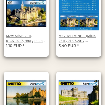
MZV: MiNr. 26 II,
MZV: MH MiNr. 6 (MiNr.
01.07.2017, "Burgen und
26 II), 01.07.2017,
Schlösser: Schwerin",
"Burgen und Schlösser:
1,10 EUR
*
3,40 EUR
*
Wert zu 0,65 EUR,
Schwerin", Wert zu 0,65
ungeknickt, postfrisch
EUR, Markenheftchen,
ungeknickt, postfrisch