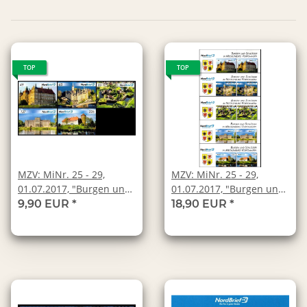
TOP
TOP
MZV: MiNr. 25 - 29,
MZV: MiNr. 25 - 29,
01.07.2017, "Burgen und
01.07.2017, "Burgen und
Schlösser", Satz,
Schlösser", Satz,
9,90 EUR
*
18,90 EUR
*
postfrisch
Oberrand mit
Landeswappen,
postfrisch