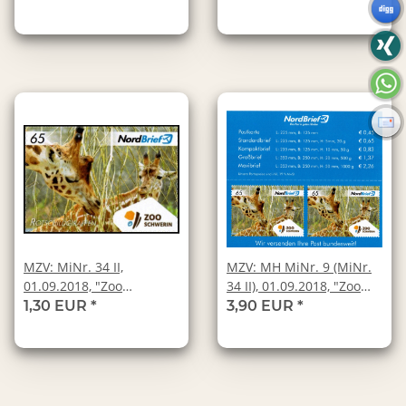
Schwerin", Wert zu 0,65
Ludwigslust", Wert zu
EUR, Markenheftchen,
1,37 EUR,
postfrisch
Markenheftchen,
postfrisch
MZV: MiNr. 34 II,
MZV: MH MiNr. 9 (MiNr.
01.09.2018, "Zoo
34 II), 01.09.2018, "Zoo
Schwerin", Wert zu 0,65
Schwerin", Wert zu 0,65
1,30 EUR
*
3,90 EUR
*
EUR, postfrisch
EUR, Markenheftchen,
postfrisch