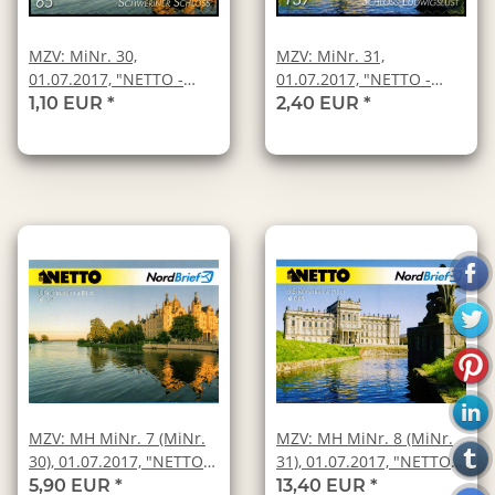
MZV: MiNr. 30,
MZV: MiNr. 31,
01.07.2017, "NETTO -
01.07.2017, "NETTO -
Burgen und Schlösser:
Burgen und Schlösser:
1,10 EUR
*
2,40 EUR
*
Schwerin", Wert zu 0,65
Ludwigslust", Wert zu
EUR, postfrisch
1,37 EUR, postfrisch
MZV: MH MiNr. 7 (MiNr.
MZV: MH MiNr. 8 (MiNr.
30), 01.07.2017, "NETTO -
31), 01.07.2017, "NETTO -
Burgen und Schlösser:
Burgen und Schlösser:
5,90 EUR
*
13,40 EUR
*