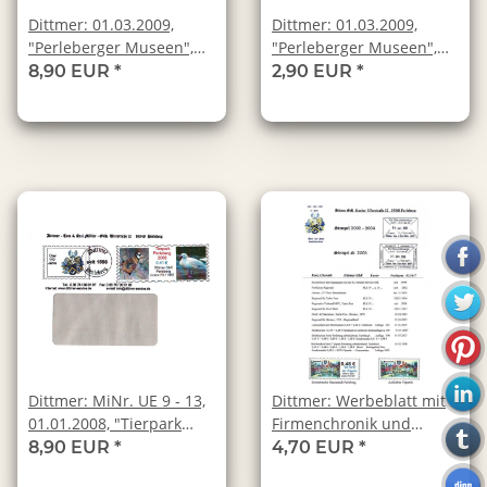
Dittmer: 01.03.2009,
Dittmer: 01.03.2009,
"Perleberger Museen",
"Perleberger Museen",
Satz, postfrisch
Wert zu 1,80 EUR,
8,90 EUR
*
2,90 EUR
*
Ganzstück, echt gelaufen
Dittmer: MiNr. UE 9 - 13,
Dittmer: Werbeblatt mit
01.01.2008, "Tierpark
Firmenchronik und
Perleberg", Ganzsachen
mehreren
8,90 EUR
*
4,70 EUR
*
(Umschlag), postfrisch
Briefmarkenabbildungen