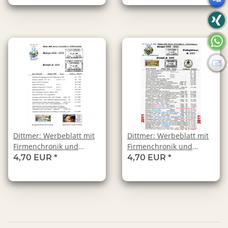
(1), DIN A4, laminiert
Dittmer: Werbeblatt mit
Dittmer: Werbeblatt mit
Firmenchronik und
Firmenchronik und
mehreren
mehreren
4,70 EUR
*
4,70 EUR
*
Briefmarkenabbildungen
Briefmarkenabbildungen
(2), DIN A4, laminiert
(3), DIN A4, laminiert