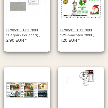
Dittmer: 01.01.2008,
Dittmer: 01.11.2008,
"Tierpark Perleberg",
"Weihnachten 2008",
Wert zu 1,18 EUR,
Satz, postfrisch
2,90 EUR
*
1,20 EUR
*
Ganzstück, echt gelaufen