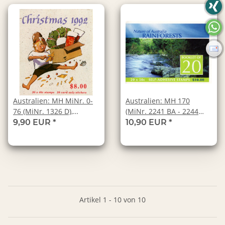
Australien: MH MiNr. 0-
Australien: MH 170
76 (MiNr. 1326 D),
(MiNr. 2241 BA - 2244
30.10.1992,
BA), 08.07.2003, "Fauna
9,90 EUR
*
10,90 EUR
*
"Weihnachten",
und Flora des
postfrisch
australischen
Regenwaldes", postfrisch
Artikel 1 - 10 von 10