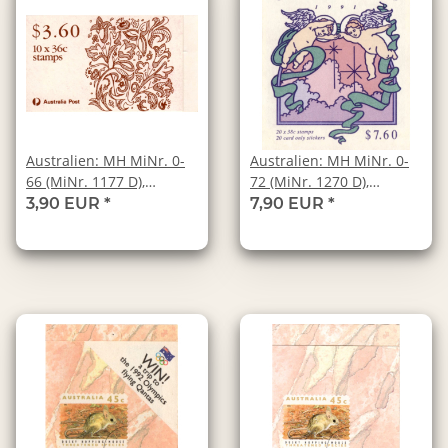
Australien: MH MiNr. 0-
Australien: MH MiNr. 0-
66 (MiNr. 1177 D),
72 (MiNr. 1270 D),
01.11.1989,
01.11.1991,
3,90 EUR
*
7,90 EUR
*
"Weihnachten",
"Weihnachten",
postfrisch
postfrisch