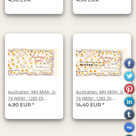
(a)", postfrisch
(b)", postfrisch
Australien: MH MiNr. 0-
Australien: MH MiNr. 0-
74 (MiNr. 1285 D),
74 (MiNr. 1285 D),
02.01.1992, "Grußmarke
02.01.1992, "Grußmarke -
4,90 EUR
*
14,40 EUR
*
(c)", postfrisch
Taichung", postfrisch