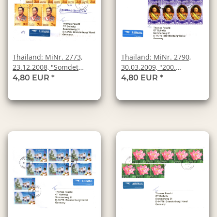
Thailand: MiNr. 2773,
Thailand: MiNr. 2790,
23.12.2008, "Somdet
30.03.2009, "200.
Chao Phraya Borom
Geburtstag von Krom
4,80 EUR
*
4,80 EUR
*
Maha Si Suriyawongse
Luang Wongsa Dhiraj
(1808 - 1883), Regent für
Snid", Ganzstück,
den minderjährigen
Tagesstempel
König Chulalongkorn,
Rama V.", Ganzstück,
Tagesstempel