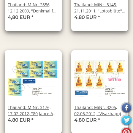
Thailand: MiNr. 2856,
Thailand: MiNr. 3145,
12.12.2009, "Denkmal für
21.11.2011, "Lotosblüte",
Genevieve Caulfield (1888
Ganzstück, Tagesstempel
4,80 EUR
*
4,80 EUR
*
- 1972), Gründerin der
ersten Blindenschule in
Thailand", Ganzstück,
Tagesstempel
Thailand: MiNr. 3176,
Thailand: MiNr. 3205,
17.02.2012, "80 Jahre Amt
02.06.2012, "Visakhapuja-
für Verbrauchsteuern",
Tag - 2600. Jahrestag der
4,80 EUR
*
4,80 EUR
*
Ganzstück, Tagesstempel
Erleuchtung Buddhas",
Ganzstück, Tagesstempel