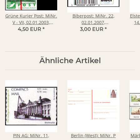
Grüne Kurier Post: MiNr.
Biberpost: MiNr. 22,
Elste
V - VII, 02.01.2003,
02.01.2007,
14
"Sehenswürdigkeiten in
"Sehenswürdigkeiten (II):
4,50 EUR
*
3,00 EUR
*
Sachsen-Anhalt", Satz,
Zerbst, St. Bartholomäi",
Ostt
postfrisch
Wert zu 1,16 EUR, Typ I,
postfrisch
Ähnliche Artikel
PIN AG: MiNr. 11,
Berlin (West): MiNr. P
Märk