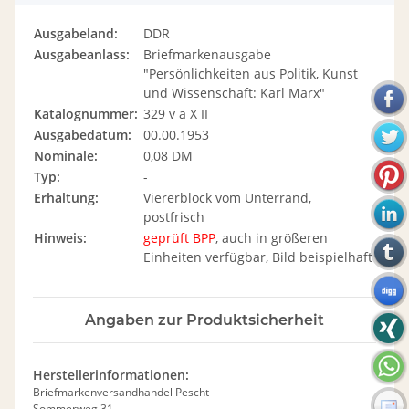
Ausgabeland:
DDR
Ausgabeanlass:
Briefmarkenausgabe
"Persönlichkeiten aus Politik, Kunst
und Wissenschaft: Karl Marx"
Katalognummer:
329 v a X II
Ausgabedatum:
00.00.1953
Nominale:
0,08 DM
Typ:
-
Erhaltung:
Viererblock vom Unterrand,
postfrisch
Hinweis:
geprüft BPP
, auch in größeren
Einheiten verfügbar, Bild beispielhaft
Angaben zur Produktsicherheit
Herstellerinformationen:
Briefmarkenversandhandel Pescht
Sommerweg 31