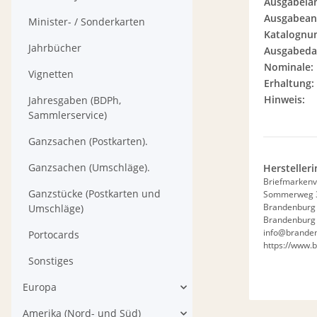
Ausgabela
Ausgabeanl
Minister- / Sonderkarten
Katalognu
Jahrbücher
Ausgabeda
Nominale:
Vignetten
Erhaltung:
Hinweis:
Jahresgaben (BDPh,
Sammlerservice)
Ganzsachen (Postkarten).
Ganzsachen (Umschläge).
Hersteller
Briefmarkenv
Ganzstücke (Postkarten und
Sommerweg 
Brandenburg
Umschläge)
Brandenburg 
info@branden
Portocards
https://www.
Sonstiges
Europa
Amerika (Nord- und Süd)