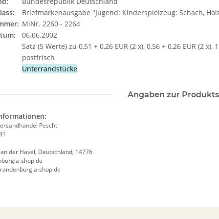
nd:
Bundesrepublik Deutschland
ass:
Briefmarkenausgabe "Jugend: Kinderspielzeug: Schach, Hol
mmer:
MiNr. 2260 - 2264
tum:
06.06.2002
Satz (5 Werte) zu 0,51 + 0,26 EUR (2 x), 0,56 + 0,26 EUR (2 x), 
postfrisch
Unterrandstücke
Angaben zur Produkts
informationen:
ersandhandel Pescht
31
an der Havel, Deutschland, 14776
burgia-shop.de
brandenburgia-shop.de