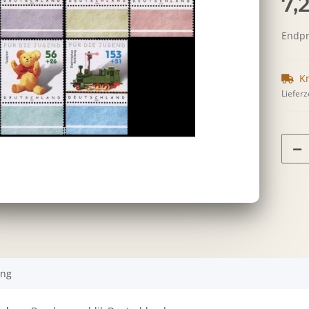
7,
Endpre
K
Lieferz
ung