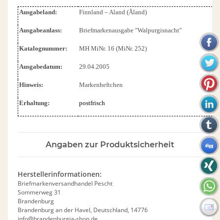
Ausgabeland:
Finnland – Aland (Åland)
Ausgabeanlass:
Briefmarkenausgabe "Walpurgisnacht"
Katalognummer:
MH MiNr. 16 (MiNr. 252)
Ausgabedatum:
29.04.2005
Hinweis:
Markenheftchen
Erhaltung:
postfrisch
Angaben zur Produktsicherheit
Herstellerinformationen:
Briefmarkenversandhandel Pescht
Sommerweg 31
Brandenburg
Brandenburg an der Havel, Deutschland, 14776
info@brandenburgia-shop.de